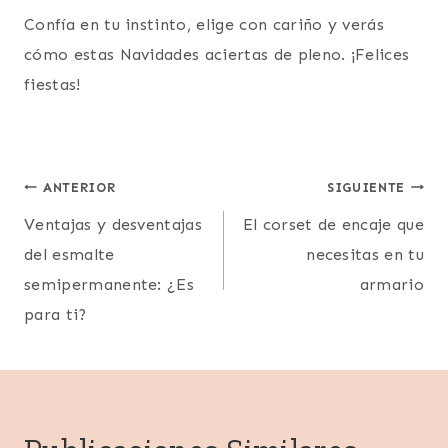
Confía en tu instinto, elige con cariño y verás
cómo estas Navidades aciertas de pleno. ¡Felices
fiestas!
Navegación
ANTERIOR
SIGUIENTE
Ventajas y desventajas
El corset de encaje que
de
del esmalte
necesitas en tu
entradas
semipermanente: ¿Es
armario
para ti?