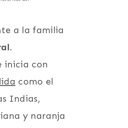
te a la familia
ral
.
 inicia con
lida
como el
as Indias,
liana y naranja