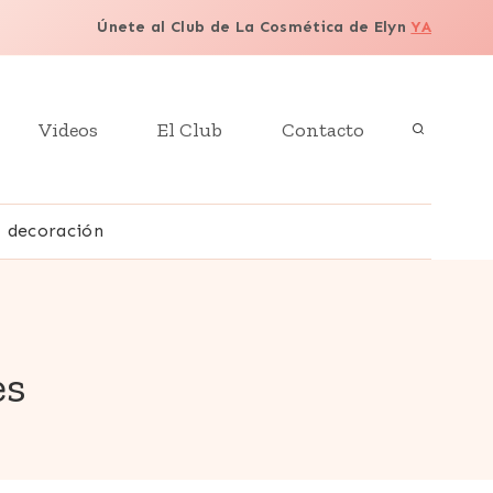
Únete al Club de La Cosmética de Elyn
YA
Videos
El Club
Contacto
decoración
es