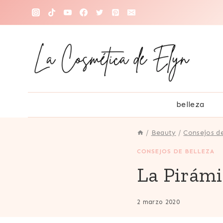
Saltar
al
contenido
belleza
/
Beauty
/
Consejos de
CONSEJOS DE BELLEZA
La Pirámi
2 marzo 2020