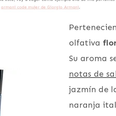
e
armani code mujer de Giorgio Armani
.
Pertenecien
olfativa
flo
Su aroma se
notas de sa
jazmín de l
naranja ita