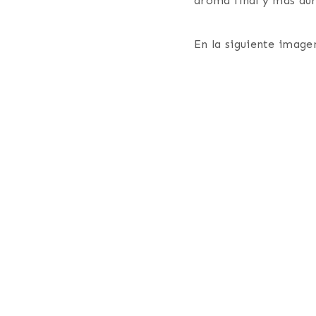
aroma final y más dur
En la siguiente image