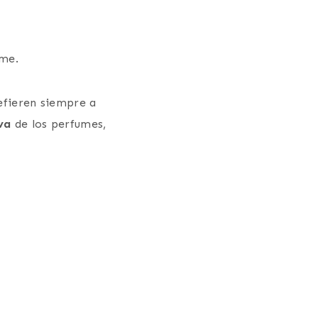
ume.
refieren siempre a
va
de los perfumes,