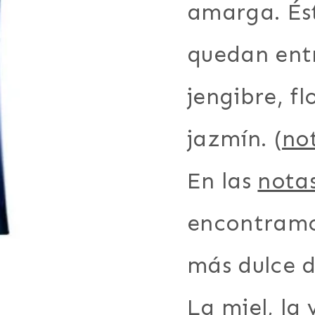
amarga. És
quedan ent
jengibre, f
jazmín. (
no
En las
nota
encontramo
más dulce d
La miel, la v