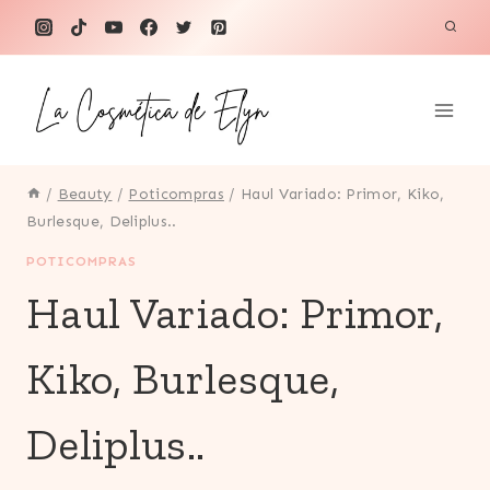
Saltar
al
contenido
/
Beauty
/
Poticompras
/
Haul Variado: Primor, Kiko,
Burlesque, Deliplus..
POTICOMPRAS
Haul Variado: Primor,
Kiko, Burlesque,
Deliplus..