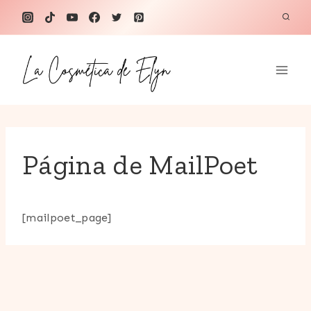
Saltar
al
contenido
Página de MailPoet
[mailpoet_page]